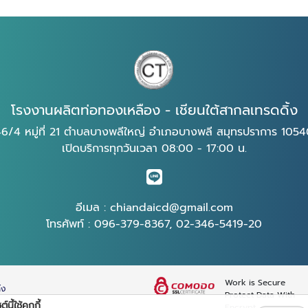
โรงงานผลิตท่อทองเหลือง - เชียนใต้สากลเทรดดิ้ง
6/4 หมู่ที่ 21 ตำบลบางพลีใหญ่ อำเภอบางพลี สมุทรปราการ 105
เปิดบริการทุกวันเวลา 08:00 - 17:00 น.
อีเมล :
chiandaicd@gmail.com
โทรศัพท์ :
096-379-8367
,
02-346-5419-20
Work is Secure
้ง
Protect Data With
์นี้ใช้คุกกี้
Encrypt