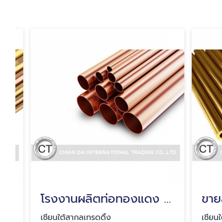
โรงงานผลิตท่อทองแดง สมุทรปราการ
เชียนใต้สากลเทรดดิ้ง
เชียนใต้สา